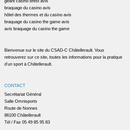
géant casino brest avis
braquage du casino avis
hôtel des thermes et du casino avis
braquage du casino the game avis
avis braquage du casino the game
Bienvenue sur le site du CSAD-C Châtellerault. Vous
retrouverez sur ce site, toutes les informations pour la pratique
d'un sport à Châtellerault.
CONTACT
Secrétariat Général
Salle Omnisports
Route de Nonnes
86100 Châtellerault
Tél / Fax 05 49 85 95 83